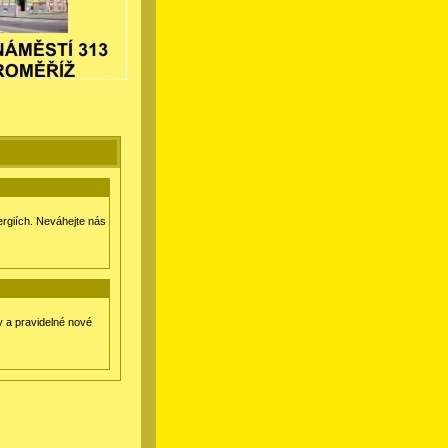
ergiích. Neváhejte nás
 a pravidelné nové