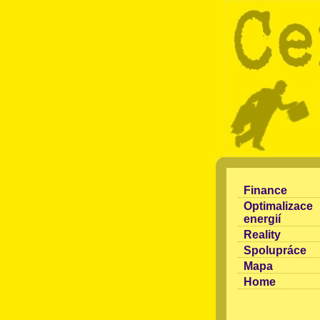
Finance
Optimalizace
energií
Reality
Spolupráce
Mapa
Home